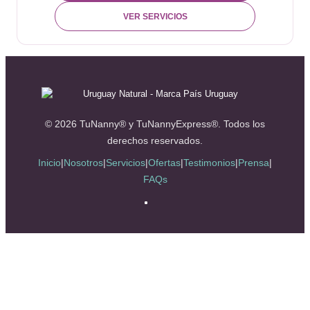
VER SERVICIOS
© 2026 TuNanny® y TuNannyExpress®. Todos los
derechos reservados.
Inicio
|
Nosotros
|
Servicios
|
Ofertas
|
Testimonios
|
Prensa
|
FAQs