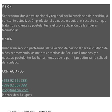
VISIÓN
Ser reconocidos a nivel nacional y regional por la excelencia del servicio, la
constante actualización profesional de nuestro equipo, el respeto con que
tratamos a clientes y postulantes, y el uso y aplicación de las nuevas
tecnologías.
MISIÓN
Brindar un servicio profesional de selección de personal para el cuidado de
niños promoviendo las mejores prácticas de Recursos Humanos, y a
nuestras postulantes las herramientas que le permitan optimizar la calidad
del cuidado.
CONTÁCTANOS
+598 92 664 388
+598 92 664 388
info@tunanny.com
Montevideo, Uruguay