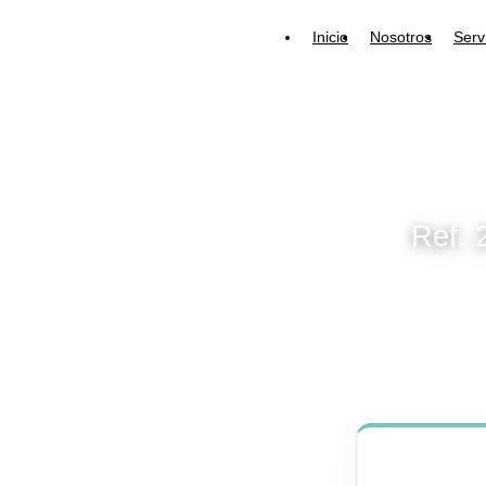
Inicio
Nosotros
Serv
Ref. 2521 Niñera nocturna para viernes 9/1
Ref. 