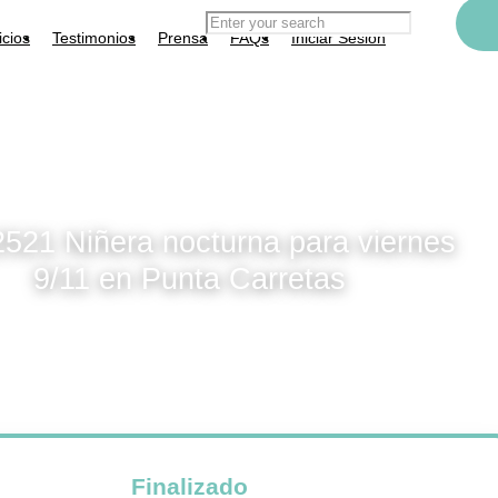
icios
Testimonios
Prensa
FAQs
Iniciar Sesión
1 en Punta Carretas
2521 Niñera nocturna para viernes
9/11 en Punta Carretas
Finalizado