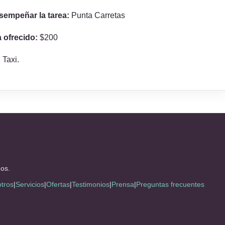
esempeñar la tarea:
Punta Carretas
a ofrecido:
$200
:
Taxi.
os.
tros
|
Servicios
|
Ofertas
|
Testimonios
|
Prensa
|
Preguntas frecuentes