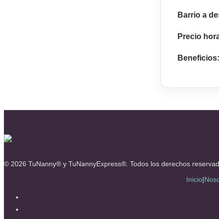
Barrio a d
Precio hor
Beneficios
© 2026 TuNanny® y TuNannyExpress®. Todos los derechos reservad
Inicio
|
Noso