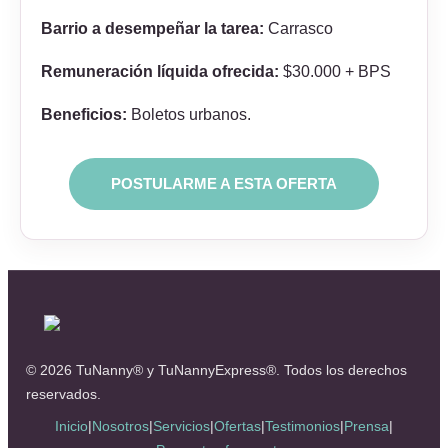
Barrio a desempeñar la tarea:
Carrasco
Remuneración líquida ofrecida:
$30.000 + BPS
Beneficios:
Boletos urbanos.
© 2026 TuNanny® y TuNannyExpress®. Todos los derechos
reservados.
Inicio
|
Nosotros
|
Servicios
|
Ofertas
|
Testimonios
|
Prensa
|