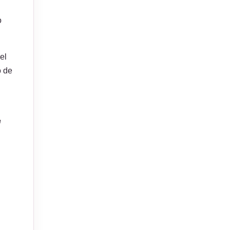
o
el
o de
e