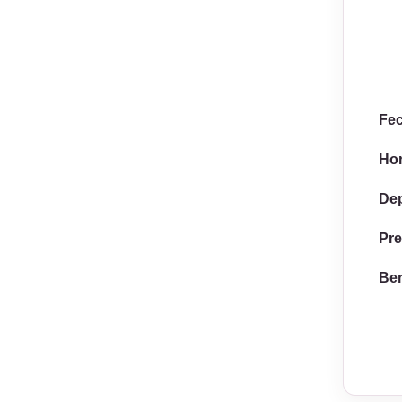
Fe
Hor
Dep
Pre
Ben