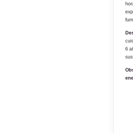
hor
exp
fum
Des
cui
6 a
sus
Ob
en